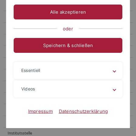
E-Medien
Alle akzeptieren
E-Publikationen
Erwerbung
oder
Fachinformationsdienste
Speichern & schließen
Handschriftenabteilung
Historische Bestände
Essentiell
Historischer Lesesaal
Hochschulpublikationen
Videos
Information
Information Ammerbau
Impressum
Datenschutzerklärung
INKA
Institutsstelle