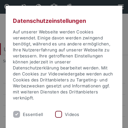
Direkt
Direkt
zum
zur
Inhalt
Fußleiste
Datenschutzeinstellungen
Auf unserer Webseite werden Cookies
verwendet. Einige davon werden zwingend
benötigt, während es uns andere ermöglichen,
Universitätsbibliothek
Ihre Nutzererfahrung auf unserer Webseite zu
verbessern. Ihre getroffenen Einstellungen
Sie sind hier:
Startseite
...
INKA
können jederzeit in unserer
Datenschutzerklärung bearbeitet werden. Mit
den Cookies zur Videowiedergabe werden auch
Bereichsbibliothek
Cookies des Drittanbieters zu Targeting- und
Werbezwecken gesetzt und Informationen ggf.
Digitalisierungszentrum
mit weiteren Diensten des Drittanbieters
verknüpft.
Dokumentlieferung
Einbandstelle
Essentiell
Videos
E-Learning